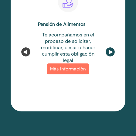
Pensión de Alimentos
Deudas
Te acompañamos en el
Ofrecemos
proceso de solicitar,
ser deudor
modificar, cesar o hacer
una deud
cumplir esta obligación
bancaria, 
legal
Más i
Más información