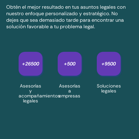
Obtén el mejor resultado en tus asuntos legales con
nuestro enfoque personalizado y estratégico. No
8. Comunicación continua
dejes que sea demasiado tarde para encontrar una
Recibirás periódicamente actualizaciones
solución favorable a tu problema legal.
sobre tu caso a través de tu abogado
experto.
+
26500
+
500
+
9500
Asesorías
Asesorías
Soluciones
y
a
legales
acompañamientos
empresas
legales