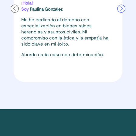
¡Hola!
Soy
Paulina Gonzalez
Me he dedicado al derecho con
especialización en bienes raíces,
herencias y asuntos civiles. Mi
compromiso con la ética y la empatía ha
sido clave en mi éxito.
Abordo cada caso con determinación,
buscando soluciones justas y
equitativas.
Mi pasión por el derecho y mi deseo de
marcar una diferencia me han impulsado
a seguir sirviendo a la comunidad legal
con dedicación.