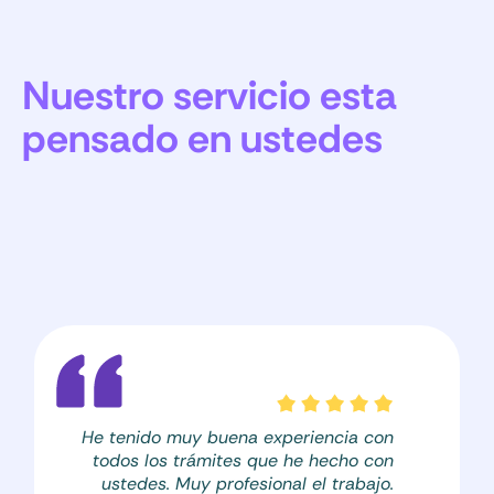
Duración del trámite:
8 meses
Relato de los hechos
Motivo por el cual desea el cambio de
nombre
Datos de al menos 2 testigos que acrediten
Nuestro servicio esta
que por más de 5 años es conocido con el
nombre que desea utilizar
pensado en ustedes
He tenido muy buena experiencia con
todos los trámites que he hecho con
ustedes. Muy profesional el trabajo.