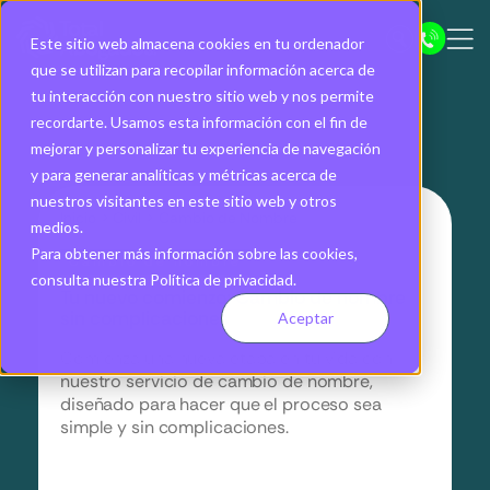
Este sitio web almacena cookies en tu ordenador
que se utilizan para recopilar información acerca de
tu interacción con nuestro sitio web y nos permite
recordarte. Usamos esta información con el fin de
mejorar y personalizar tu experiencia de navegación
y para generar analíticas y métricas acerca de
nuestros visitantes en este sitio web y otros
Inicio
>
Civil
>
Cambio de Nombre
medios.
Para obtener más información sobre las cookies,
Cambio de nombre
consulta nuestra Política de privacidad.
Tu nuevo comienzo: Cambio de nombre
sin complicaciones
Aceptar
Comienza una nueva etapa en tu vida con
nuestro servicio de cambio de nombre,
diseñado para hacer que el proceso sea
simple y sin complicaciones.