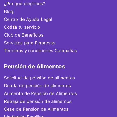
multas
¿Por qué elegirnos?
Vitalicio
Blog
Juicio de
arrendamiento
Aplica cuando aún
Centro de Ayuda Legal
Juicio Monitor
tienes capacidad de
Cotiza tu servicio
pago, aunque con
Cesación de
Club de Beneficios
dificultades.
derechos
Servicios para Empresas
Civil
Términos y condiciones Campañas
Mandatos y
poderes
Pensión de Alimentos
especiales
Juicio
Solicitud de pensión de alimentos
Ordinario
Deuda de pensión de alimentos
Cambio de
Aumento de Pensión de Alimentos
Nombre
Rebaja de pensión de alimentos
Estudio de
antecedentes
Cese de Pensión de Alimentos
Preventivos
Mediación Familiar