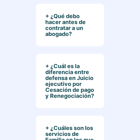
¿Qué debo
hacer antes de
contratar a un
abogado?
Antes de contratar a
un abogado, se
recomienda
investigar su
¿Cuál es la
experiencia,
diferencia entre
reputación y tarifas.
defensa en Juicio
También es
ejecutivo por
importante tener
Cesación de pago
claro el caso en
y Renegociación?
cuestión y preparar
las preguntas
La diferencia está en
necesarias para
el camino que quiera
hacer durante la
tomar la persona
consulta.
para poder enfrentar
¿Cuáles son los
sus deudas.
servicios de
Familia en los que