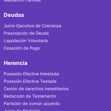
Empresas
Deudas
Hacemos un
plan a tu
Juicio Ejecutivo de Cobranza
medida según
Prescripción de Deuda
el tamaño de
Liquidación Voluntaria
la empresa y
las
Cesación de Pago
necesidades
que puedas
Herencia
tener.
Posesión Efectiva Intestada
Posesión Efectiva Testada
Cesión de derechos hereditarios
Redacción de Testamento
Partición de común acuerdo
Juicio de Partición