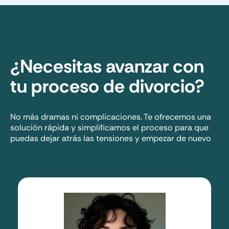
he destacado como abogada
especializada en derechos de familia. Mi
foco y habilidad es buscar la mejor
solución a casos complejos y preservar el
bienestar de los niños, niñas y
adolescentes. Mi determinación para
¿Necesitas avanzar con
alcanzar justicia y mi capacidad para
mantener la calma en situaciones
tu proceso de divorcio?
adversas me convierten en un modelo a
seguir.
No más dramas ni complicaciones. Te ofrecemos una
solución rápida y simplificamos el proceso para que
puedas dejar atrás las tensiones y empezar de nuevo