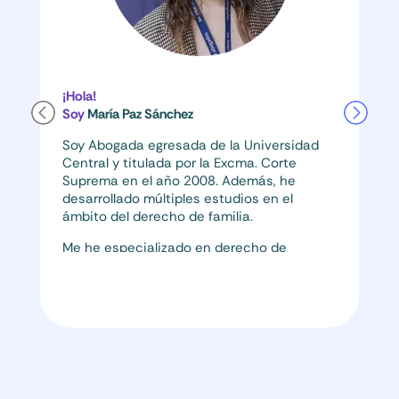
¡Hola!
Soy
María Paz Sánchez
Soy Abogada egresada de la Universidad
Central y titulada por la Excma. Corte
Suprema en el año 2008. Además, he
desarrollado múltiples estudios en el
ámbito del derecho de familia.
Me he especializado en derecho de
familia, derecho penal, derecho civil,
derecho societario, derecho laboral, ley de
reorganización y liquidación de empresas
y personas, juzgado de policía local e
inscripción de marcas ante el Instituto
Nacional de Propiedad Intelectual (INAPI).
Con una pasión innata por la justicia, me