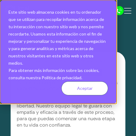
Este sitio web almacena cookies en tu ordenador
que se utilizan para recopilar información acerca de
tu interacción con nuestro sitio web y nos permite
recordarte. Usamos esta información con el fin de
mejorar y personalizar tu experiencia de navegación
y para generar analíticas y métricas acerca de
nuestros visitantes en este sitio web y otros
Inicio
>
Divorcio
>
Acuerdo Completo y Suficiente
medios.
Para obtener más información sobre las cookies,
Acuerdo Completo y Suficiente
consulta nuestra Política de privacidad.
Acuerdo completo y suficiente: Deja a los
expertos se encarguen
Aceptar
Enfrenta el futuro con valentía y recupera tu
libertad. Nuestro equipo legal te guiará con
empatía y eficacia a través de este proceso,
para que puedas comenzar una nueva etapa
en tu vida con confianza.