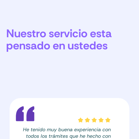
RDR de vehículos
Duración del trámite:
1 mes
Copia sentencia donde se regularon alimentos
y RDR / o acuerdo arribado entre las partes
respecto de estas materias
Nuestro servicio esta
pensado en ustedes
He tenido muy buena experiencia con
todos los trámites que he hecho con